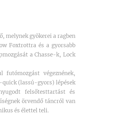
ető, melynek gyökerei a ragben
low Foxtrottra és a gyorsabb
lapmozgását a Chasse-k, Lock
ul futómozgást végeznének,
w-quick (lassú-gyors) lépések
ugodt felsőtesttartást és
rűségnek örvendő táncról van
us és élettel teli.