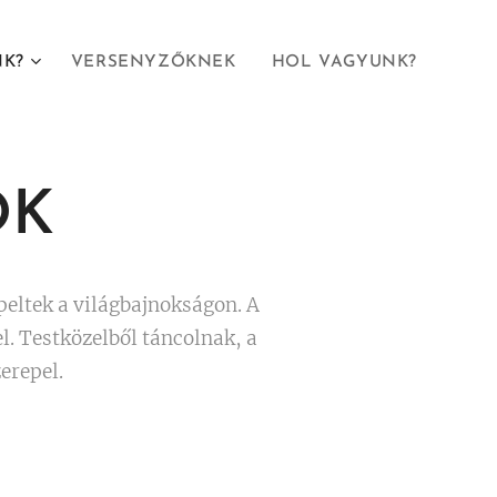
NK?
VERSENYZŐKNEK
HOL VAGYUNK?
OK
peltek a világbajnokságon. A
el. Testközelből táncolnak, a
erepel.