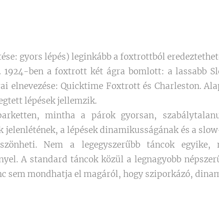
tése: gyors lépés) leginkább a foxtrottból eredezteth
 1924-ben a foxtrott két ágra bomlott: a lassabb S
rai elnevezése: Quicktime Foxtrott és Charleston. A
gtett lépések jellemzik.
arketten, mintha a párok gyorsan, szabálytalan
-k jelenlétének, a lépések dinamikusságának és a slo
szönheti. Nem a legegyszerűbb táncok egyike, ny
ényel. A standard táncok közül a legnagyobb népsze
ánc sem mondhatja el magáról, hogy sziporkázó, dinamik