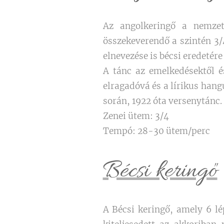
Az angolkeringő a nemzet
összekeverendő a szintén 3/
elnevezése is bécsi eredetére
A tánc az emelkedésektől é
elragadóvá és a lírikus han
során, 1922 óta versenytánc.
Zenei ütem: 3/4
Tempó: 28-30 ütem/perc
Bécsi keringő
A Bécsi keringő, amely 6 lép