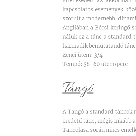
kiteljesedett az akkoriban
kapcsolatos események közép
szorult a modernebb, dinam
Angliában a Bécsi keringő s
náluk ez a tánc a standard 
harmadik bemutatandó tánc, 
Zenei ütem: 3/4
Tempó: 58-60 ütem/perc
Tangó
A Tangó a standard táncok 
eredetű tánc, mégis inkább a
Táncolása során nincs emelke