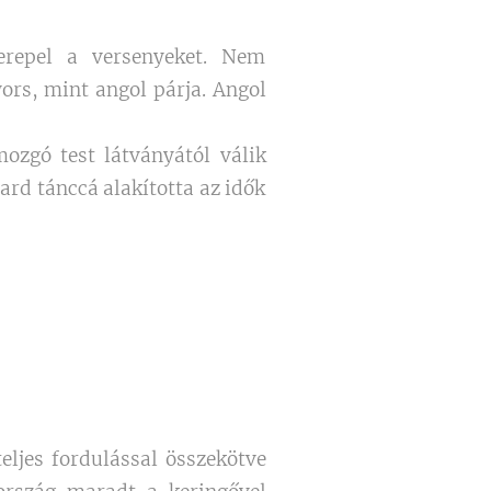
erepel a versenyeket. Nem
ors, mint angol párja. Angol
ozgó test látványától válik
rd tánccá alakította az idők
teljes fordulással összekötve