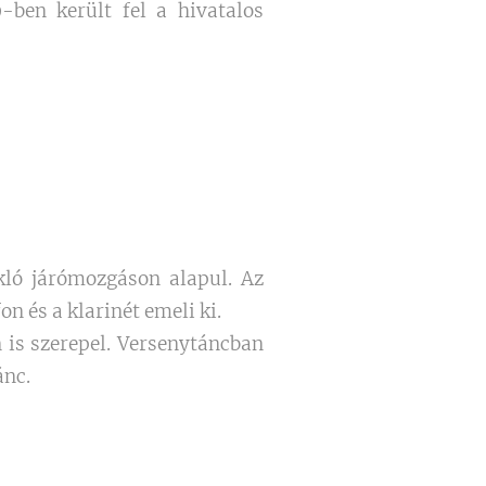
-ben került fel a hivatalos
kló járómozgáson alapul. Az
n és a klarinét emeli ki.
 is szerepel. Versenytáncban
ánc.