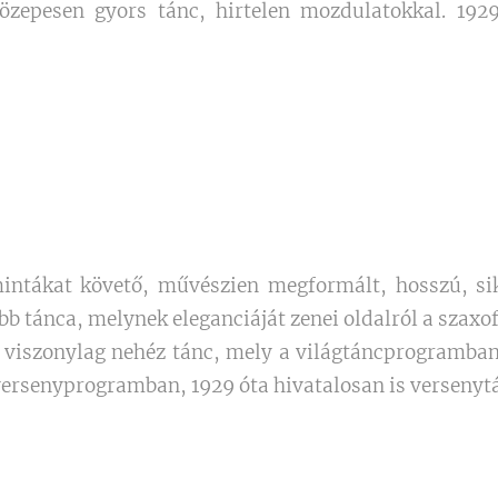
özepesen gyors tánc, hirtelen mozdulatokkal. 1929
mintákat követő, művészien megformált, hosszú, si
b tánca, melynek eleganciáját zenei oldalról a szaxofo
g viszonylag nehéz tánc, mely a világtáncprogramban
 versenyprogramban, 1929 óta hivatalosan is versenyt