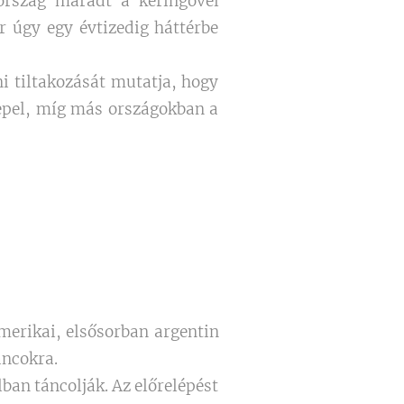
tország maradt a keringővel
r úgy egy évtizedig háttérbe
i tiltakozását mutatja, hogy
repel, míg más országokban a
erikai, elsősorban argentin
áncokra.
ban táncolják. Az előrelépést