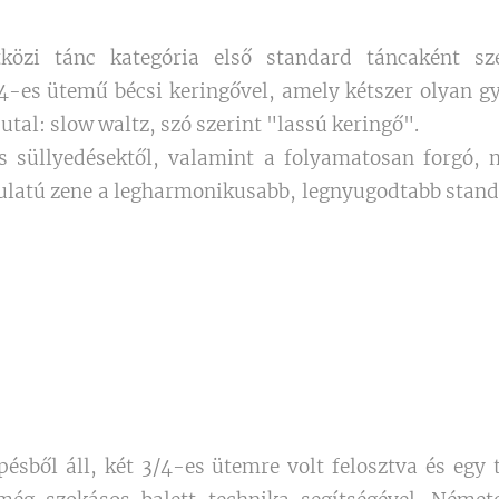
közi tánc kategória első standard táncaként sz
4-es ütemű bécsi keringővel, amely kétszer olyan gy
 utal: slow waltz, szó szerint "lassú keringő".
s süllyedésektől, valamint a folyamatosan forgó, m
gulatú zene a legharmonikusabb, legnyugodtabb standa
ésből áll, két 3/4-es ütemre volt felosztva és egy 