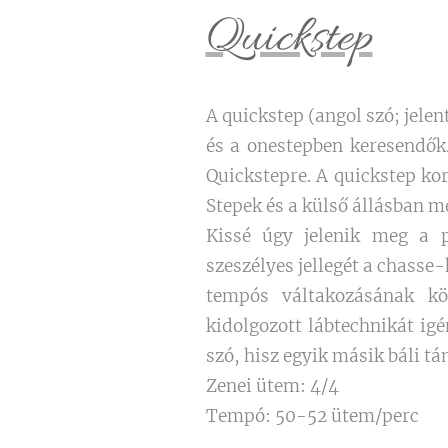
Quickstep
A quickstep (angol szó; jelen
és a onestepben keresendők.
Quickstepre. A quickstep ko
Stepek és a külső állásban me
Kissé úgy jelenik meg a p
szeszélyes jellegét a chasse
tempós váltakozásának kö
kidolgozott lábtechnikát ig
szó, hisz egyik másik báli t
Zenei ütem: 4/4
Tempó: 50-52 ütem/perc