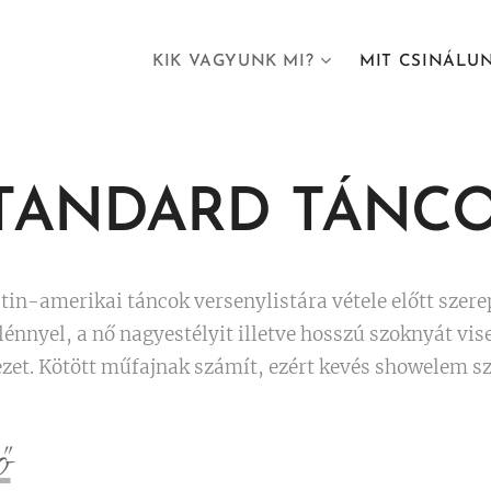
KIK VAGYUNK MI?
MIT CSINÁLU
TANDARD TÁNC
tin-amerikai táncok versenylistára vétele előtt szere
lénnyel, a nő nagyestélyit illetve hosszú szoknyát vis
vezet. Kötött műfajnak számít, ezért kevés showelem sz
ő