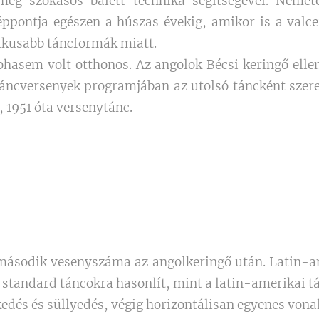
 még szokásos balett-technika segítségével. Néme
pontja egészen a húszas évekig, amikor is a valce
ikusabb táncformák miatt.
ohasem volt otthonos. Az angolok Bécsi keringő ellen
táncversenyek programjában az utolsó táncként sze
1951 óta versenytánc.
második vesenyszáma az angolkeringő után. Latin-am
 standard táncokra hasonlít, mint a latin-amerikai t
dés és süllyedés, végig horizontálisan egyenes vonal