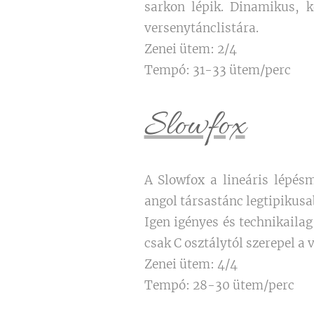
sarkon lépik. Dinamikus, k
versenytánclistára.
Zenei ütem: 2/4
Tempó: 31-33 ütem/perc
Slowfox
A Slowfox a lineáris lépés
angol társastánc legtipikusab
Igen igényes és technikaila
csak C osztálytól szerepel a
Zenei ütem: 4/4
Tempó: 28-30 ütem/perc