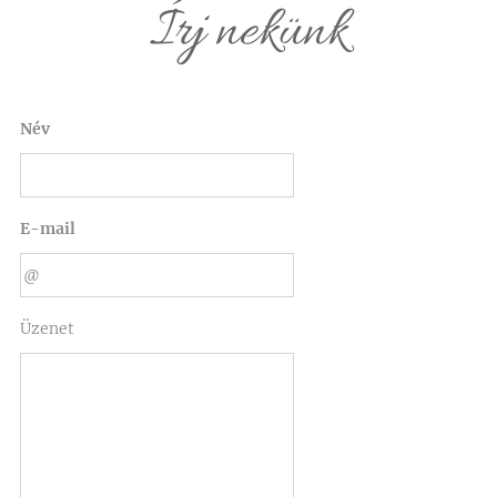
Írj nekünk
Név
E-mail
Üzenet