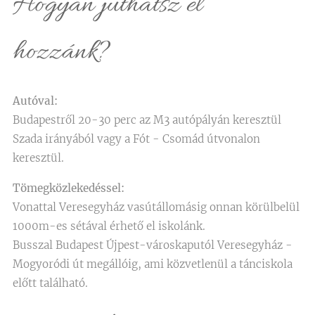
Hogyan juthatsz el
hozzánk?
Autóval:
Budapestről 20-30 perc az M3 autópályán keresztül
Szada irányából vagy a Fót - Csomád útvonalon
keresztül.
Tömegközlekedéssel:
Vonattal Veresegyház vasútállomásig onnan körülbelül
1000m-es sétával érhető el iskolánk.
Busszal Budapest Újpest-városkaputól Veresegyház -
Mogyoródi út megállóig, ami közvetlenül a tánciskola
előtt található.