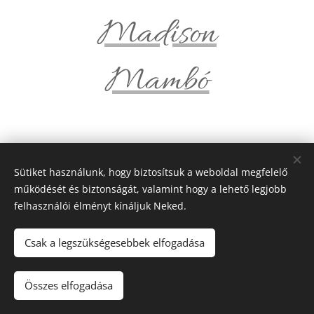
Madison
Mambó
Sütiket használunk, hogy biztosítsuk a weboldal megfelelő
működését és biztonságát, valamint hogy a lehető legjobb
felhasználói élményt kínáljuk Neked.
Csak a legszükségesebbek elfogadása
Sway Tánciskola
Minden jog fenntartva 2026
Összes elfogadása
Sütik