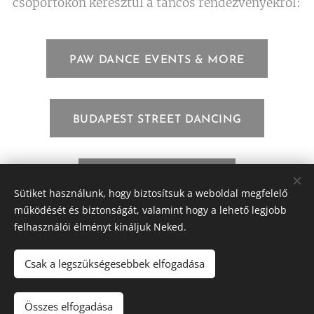
csoportokon keresztül a táncos rendezvényekről:
PAW DANCE EVENTS & MORE
BUDAPEST STREET DANCING
DANCE COCKTAIL
Sütiket használunk, hogy biztosítsuk a weboldal megfelelő
működését és biztonságát, valamint hogy a lehető legjobb
felhasználói élményt kínáljuk Neked.
Csak a legszükségesebbek elfogadása
Sway Tánciskola
Minden jog fenntartva 2026
Összes elfogadása
Sütik