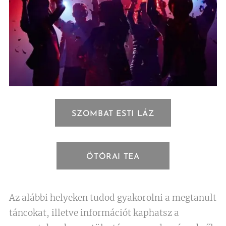
SZOMBAT ESTI LÁZ
ÖTÓRAI TEA
Az alábbi helyeken tudod gyakorolni a megtanult
táncokat, illetve információt kaphatsz a