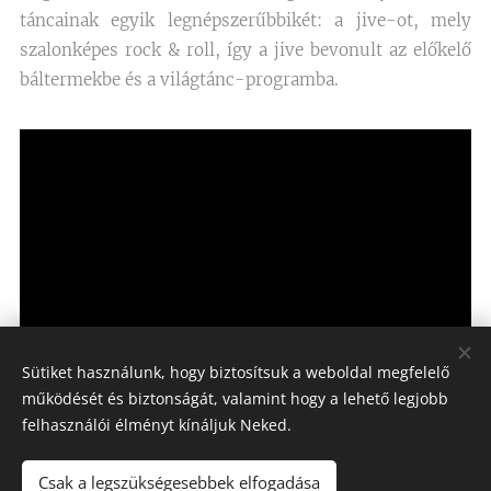
táncainak egyik legnépszerűbbikét: a jive-ot, mely
szalonképes rock & roll, így a jive bevonult az előkelő
báltermekbe és a világtánc-programba.
Sütiket használunk, hogy biztosítsuk a weboldal megfelelő
működését és biztonságát, valamint hogy a lehető legjobb
felhasználói élményt kínáljuk Neked.
Csak a legszükségesebbek elfogadása
Sway Tánciskola