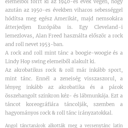
elemeiből forrt ki az 1940-es évek végén, hogy
azután az 1950-es években viharos sebességgel
hódítsa meg egész Amerikát, majd nemsokára
átterjedjen Európába is. Egy Cleveland-i
lemezlovas, Alan Freed használta először a rock
and roll nevet 1953-ban.
A rock and roll mint tánc a boogie-woogie és a
Lindy Hop swing elemeiből alakult ki.
Az akrobatikus rock & roll már inkább sport,
mint tánc. Ennél a zeneiség visszaszorul, a
lényeg inkább az akrobatika és a párok
összehangolt szinkron kéz- és lábmunkája. Ezt a
táncot koreográfiára táncolják, szemben a
hagyományos rock & roll tánc irányzatokkal.
Angol tánctanárok alkották meg a versenytánc latin