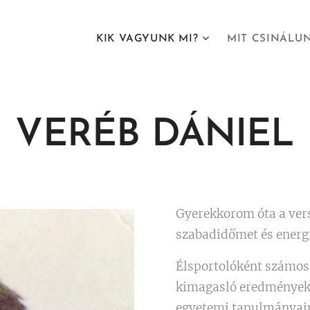
KIK VAGYUNK MI?
MIT CSINÁLU
VERÉB
DÁNIEL
Gyerekkorom óta a ver
szabadidőmet és ener
Élsportolóként számos
kimagasló eredményeke
egyetemi tanulmányaim