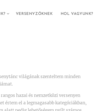
NK?
VERSENYZŐKNEK
HOL VAGYUNK?
senytánc világának szenteltem minden
giámat.
 rangos hazai és nemzetközi versenyen
t értem el a legmagasabb kategóriákban,
 alatt pedig lehetőségem nyílt számos