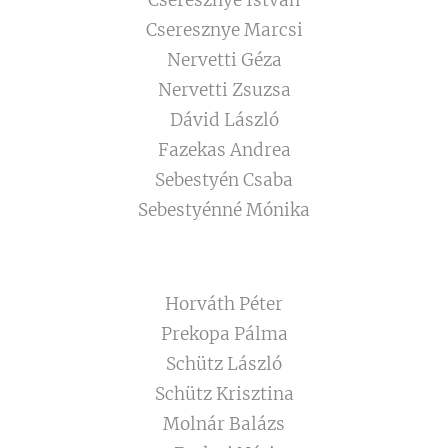
Cseresznye István
Cseresznye Marcsi
Nervetti Géza
Nervetti Zsuzsa
Dávid László
Fazekas Andrea
Sebestyén Csaba
Sebestyénné Mónika
Horváth Péter
Prekopa Pálma
Schütz László
Schütz Krisztina
Molnár Balázs