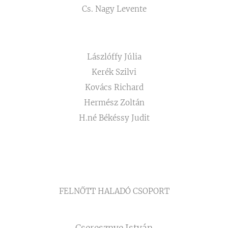
Cs. Nagy Levente
Lászlóffy Júlia
Kerék Szilvi
Kovács Richard
Hermész Zoltán
H.né Békéssy Judit
FELNŐTT HALADÓ CSOPORT