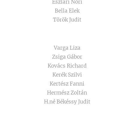
Eszlari Nóri
Bella Elek
Török Judit
Varga Liza
Zsiga Gábor
Kovács Richard
Kerék Szilvi
Kertész Fanni
Hermész Zoltán
H.né Békéssy Judit