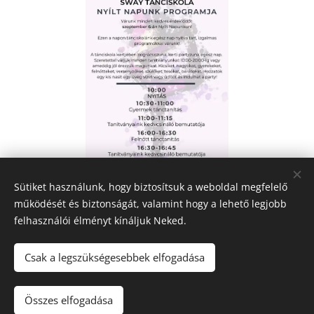
Sütiket használunk, hogy biztosítsuk a weboldal megfelelő
működését és biztonságát, valamint hogy a lehető legjobb
felhasználói élményt kínáljuk Neked.
Csak a legszükségesebbek elfogadása
Sway Tánciskola
Minden jog fenntartva 2026
Összes elfogadása
Sütik