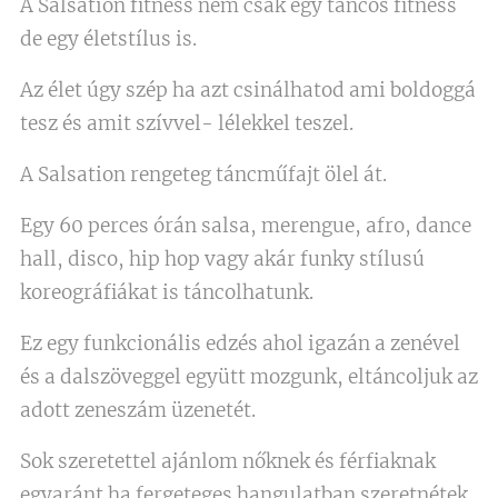
A Salsation fitness nem csak egy táncos fitness
de egy életstílus is.
Az élet úgy szép ha azt csinálhatod ami boldoggá
tesz és amit szívvel- lélekkel teszel.
A Salsation rengeteg táncműfajt ölel át.
Egy 60 perces órán salsa, merengue, afro, dance
hall, disco, hip hop vagy akár funky stílusú
koreográfiákat is táncolhatunk.
Ez egy funkcionális edzés ahol igazán a zenével
és a dalszöveggel együtt mozgunk, eltáncoljuk az
adott zeneszám üzenetét.
Sok szeretettel ajánlom nőknek és férfiaknak
egyaránt ha fergeteges hangulatban szeretnétek