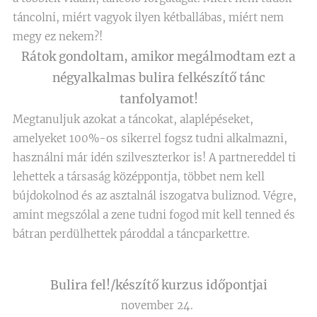
táncolni, miért vagyok ilyen kétballábas, miért nem
megy ez nekem?!
Rátok gondoltam, amikor megálmodtam ezt a
négyalkalmas bulira felkészítő tánc
tanfolyamot!
Megtanuljuk azokat a táncokat, alaplépéseket,
amelyeket 100%-os sikerrel fogsz tudni alkalmazni,
használni már idén szilveszterkor is! A partnereddel ti
lehettek a társaság középpontja, többet nem kell
bújdokolnod és az asztalnál iszogatva buliznod. Végre,
amint megszólal a zene tudni fogod mit kell tenned és
bátran perdülhettek pároddal a táncparkettre.
Bulira fel!/készítő kurzus időpontjai
november 24.