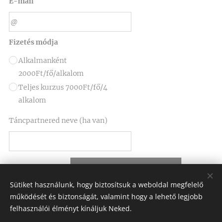
E-mail
Fizetés módja
Alkalmanként
2000Ft/fő/alkalom
Teljes kurzus 7000Ft/fő/4
alkalom
Táncpartnered neve (ha van)
JELENTKEZÉS
Sütiket használunk, hogy biztosítsuk a weboldal megfelelő
működését és biztonságát, valamint hogy a lehető legjobb
felhasználói élményt kínáljuk Neked.