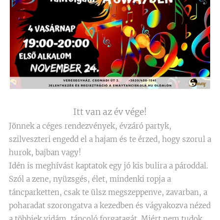
Itt van az év vége!
Jönnek a céges rendezvények, évzáró partyk,
szilveszteri engedd el a hajam és te érzed, hogy szorul a
hurok, bajban vagy!
Idén is meghívást kaptatok egy jó kis bulira a pároddal.
Szól a zene, nyüzsgés, élet, mindenki ropja a
táncparketten, csak te ülsz megszeppenve, zavarban, a
poharadat szorongatva a kezedben és vágyakozva nézed
a többiek vidám, táncoló forgatagát. Miért nem tudok